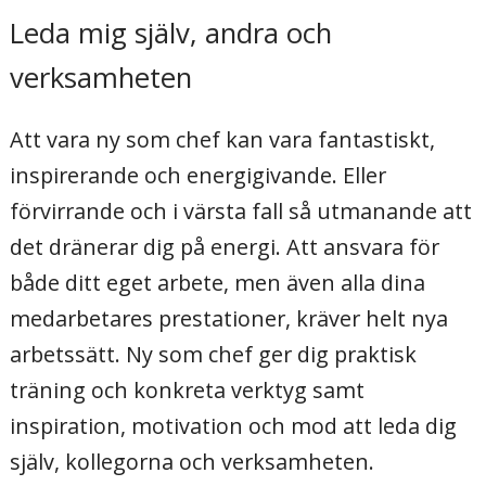
Utbildningar
Leda mig själv, andra och
verksamheten
Leda processer, kollegor och team
Att vara ny som chef kan vara fantastiskt,
Leda processer, kollegor och arbetslag
inspirerande och energigivande. Eller
förvirrande och i värsta fall så utmanande att
Skräddarsydda ledarutbildningar
det dränerar dig på energi. Att ansvara för
både ditt eget arbete, men även alla dina
Ny som chef
medarbetares prestationer, kräver helt nya
arbetssätt. Ny som chef ger dig praktisk
Ledare utan att vara chef
träning och konkreta verktyg samt
inspiration, motivation och mod att leda dig
Från grupp till effektivt team
själv, kollegorna och verksamheten.