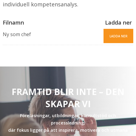
individuell kompetensanalys.
Filnamn
Ladda ner
Ny som chef
LADDA NER
FRAMTID BLIR INTE – DEN
SKAPAR VI
Föreläsningar, utbildningar, konsultstöd och
processledning,
där fokus ligger på att inspirera, motivera och utmana