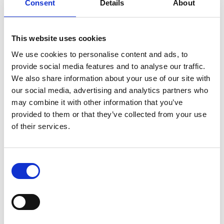
Consent
Details
About
på utveckling och förbättring
Du förväntas lösa alla praktiska problem som
This website uses cookies
uppstår i vardagen samtidigt som du ska hinna
We use cookies to personalise content and ads, to
med att utveckla och förbättra verksamheten.
provide social media features and to analyse our traffic.
Dess värre är det lätt att fastna i nuets alla
We also share information about your use of our site with
our social media, advertising and analytics partners who
göranden, men för att lyckas i ditt uppdrag som
may combine it with other information that you’ve
chef måste du arbeta strategiskt och
provided to them or that they’ve collected from your use
målfokuserat. Att leda och göra med-arbetarna
of their services.
medskapande i verksamhetens syste-matiska
förbättringsarbete är den framgångsrika chefens
Consent
viktigaste uppdrag.
Selection
Förändringens fyra rum och ditt ledarskap
Du är inspirerad och fylld av tankar om allt du vill