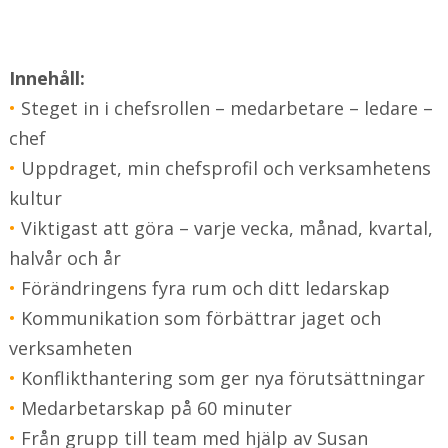
Leda förbättringsarbete
Innehåll:
Ledarskap i förskola och skola
•
Steget in i chefsrollen – medarbetare – ledare –
chef
Kommunikation och konflikthantering
•
Uppdraget, min chefsprofil och verksamhetens
kultur
•
Viktigast att göra – varje vecka, månad, kvartal,
halvår och år
•
Förändringens fyra rum och ditt ledarskap
•
Kommunikation som förbättrar jaget och
verksamheten
•
Konflikthantering som ger nya förutsättningar
•
Medarbetarskap på 60 minuter
•
Från grupp till team med hjälp av Susan