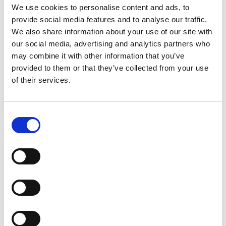
genomföra insatser som på sikt
We use cookies to personalise content and ads, to
leder till att huvudmannen
provide social media features and to analyse our traffic.
utvecklar förmågor och
We also share information about your use of our site with
kunskaper att systematiskt och
our social media, advertising and analytics partners who
självständigt bedriva
may combine it with other information that you’ve
förändrings- och
provided to them or that they’ve collected from your use
of their services.
utvecklingsarbete utifrån
vetenskap och beprövad
erfarenhet. Insatsen innefattar
Consent
handledning, stöd och
Selection
utbildning utifrån vetenskapliga
perspektiv och beprövad…
Läs
mer
Från Kiruna till
Teneriffa