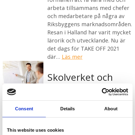
arbeta tillsammans med chefer
och medarbetare på några av
Riksbyggens marknadsområden.
Resan i Halland har varit mycket
lärorik och utvecklande. Nu är
det dags för TAKE OFF 2021
där…
Läs mer
Skolverket och
Mittuniversitetet
uppdrag 2020 och
Consent
Details
About
2021
Uppdraget innebär att
This website uses cookies