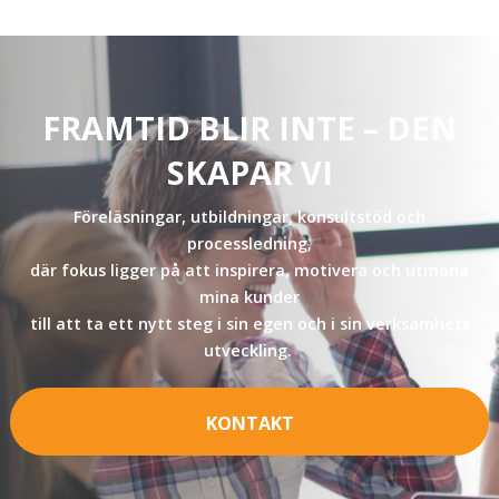
FRAMTID BLIR INTE – DEN
SKAPAR VI
Föreläsningar, utbildningar, konsultstöd och
processledning,
där fokus ligger på att inspirera, motivera och utmana
mina kunder
till att ta ett nytt steg i sin egen och i sin verksamhets
utveckling.