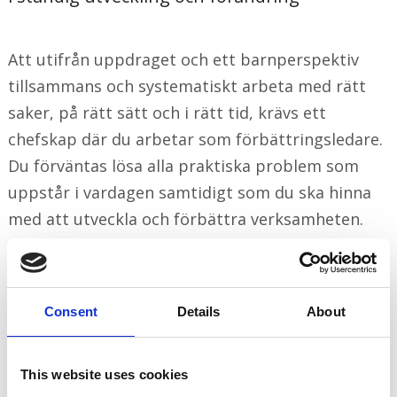
Att utifrån uppdraget och ett barnperspektiv
tillsammans och systematiskt arbeta med rätt
saker, på rätt sätt och i rätt tid, krävs ett
chefskap där du arbetar som förbättringsledare.
Du förväntas lösa alla praktiska problem som
uppstår i vardagen samtidigt som du ska hinna
med att utveckla och förbättra verksamheten.
Dessvärre är det lätt att fastna i nuets alla
göranden, men för att lyckas i ditt uppdrag som
chef måste du arbeta strategiskt och
Consent
Details
About
målfokuserat. Följ med på en resa från nuläge till
mål och vision där du inspireras, utmanas och får
This website uses cookies
konkreta verktyg för hur du kan förbättra ditt,