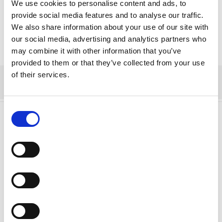
medarbetarnas och verksamhetens arbete.
We use cookies to personalise content and ads, to
provide social media features and to analyse our traffic.
We also share information about your use of our site with
our social media, advertising and analytics partners who
may combine it with other information that you’ve
provided to them or that they’ve collected from your use
of their services.
Consent
Selection
Lämna ett svar
Din e-postadress kommer inte publiceras.
Obligatoriska fält är märkta
*