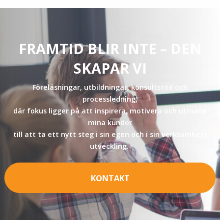
FRAMTID BLIR INTE – DEN
SKAPAR VI
Föreläsningar, utbildningar, konsultstöd och
processledning,
där fokus ligger på att inspirera, motivera och utmana
mina kunder
till att ta ett nytt steg i sin egen och i sin verksamhets
utveckling.