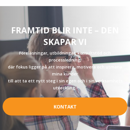
FRAMTID BLIR INTE – DEN
SKAPAR VI
Föreläsningar, utbildningar, konsultstöd och
processledning,
där fokus ligger på att inspirera, motivera och utmana
mina kunder
till att ta ett nytt steg i sin egen och i sin verksamhets
utveckling.