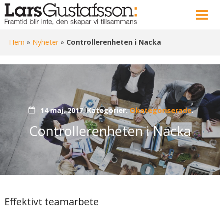
Hem
»
Nyheter
»
Controllerenheten i Nacka
14 maj, 2017.
Kategorier.
Okategoriserade
.
Controllerenheten i Nacka
Effektivt teamarbete