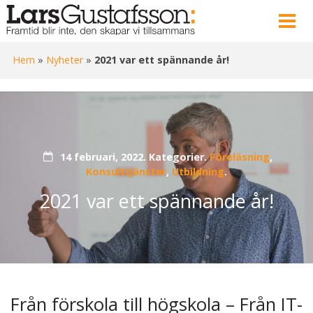
Hem
»
Nyheter
»
2021 var ett spännande år!
14 februari, 2022.
Kategorier.
Föreläsning
,
Konsulttjänster
,
Utbildning
.
2021 var ett spännande år!
Från förskola till högskola – Från IT-