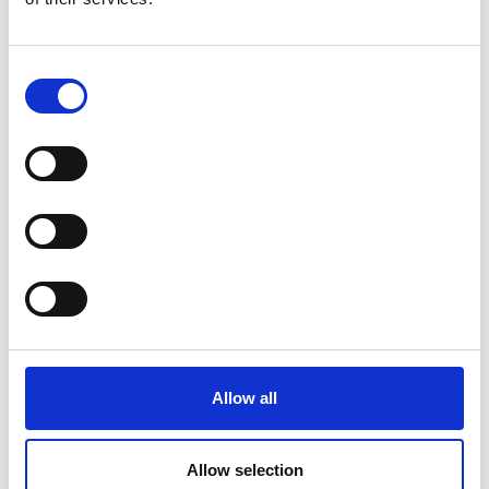
Din e-postadress kommer inte publiceras.
Consent
Obligatoriska fält är märkta
*
Selection
Allow all
Allow selection