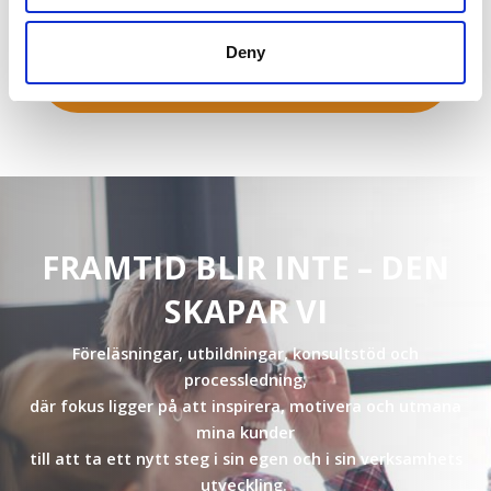
Deny
FRAMTID BLIR INTE – DEN
SKAPAR VI
Föreläsningar, utbildningar, konsultstöd och
processledning,
där fokus ligger på att inspirera, motivera och utmana
mina kunder
till att ta ett nytt steg i sin egen och i sin verksamhets
utveckling.