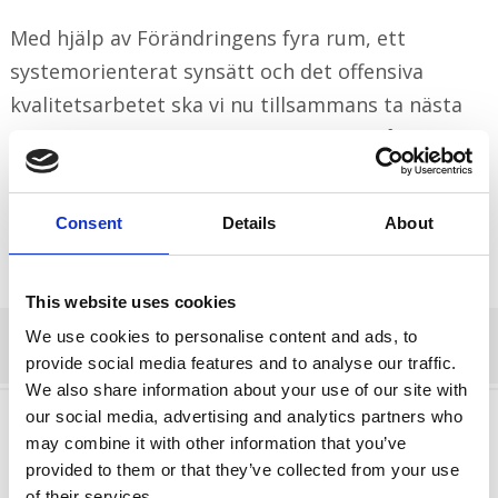
Med hjälp av Förändringens fyra rum, ett
systemorienterat synsätt och det offensiva
kvalitetsarbetet ska vi nu tillsammans ta nästa
steg. En heldag tillsammans med alla på HR-
avdelningen i Halmstad kommun.
Consent
Details
About
This website uses cookies
We use cookies to personalise content and ads, to
provide social media features and to analyse our traffic.
We also share information about your use of our site with
our social media, advertising and analytics partners who
may combine it with other information that you’ve
Lämna ett svar
provided to them or that they’ve collected from your use
of their services.