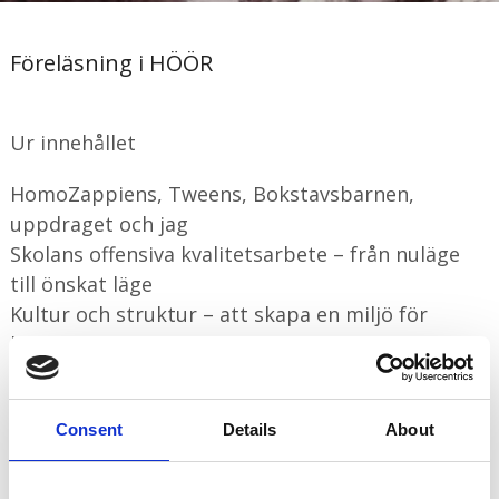
Föreläsning i HÖÖR
Ur innehållet
HomoZappiens, Tweens, Bokstavsbarnen,
uppdraget och jag
Skolans offensiva kvalitetsarbete – från nuläge
till önskat läge
Kultur och struktur – att skapa en miljö för
lärande
Att systematisera och förbättra vårt
vardagsarbete – skolans huvudprocesser
Consent
Details
About
Fritidsprocessen + undervisningsprocessen = fler
elever som når målen
Utveckla ledarskap och medarbetarskap i