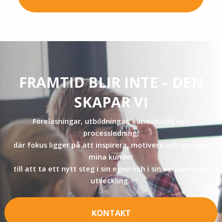
FRAMTID BLIR INTE – DEN
SKAPAR VI
Föreläsningar, utbildningar, konsultstöd och
processledning,
där fokus ligger på att inspirera, motivera och utmana
mina kunder
till att ta ett nytt steg i sin egen och i sin verksamhets
utveckling.