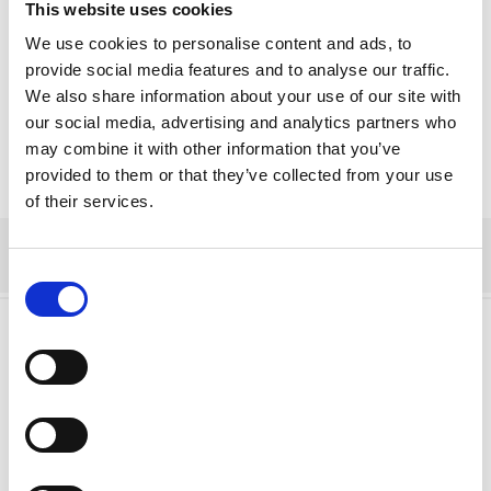
This website uses cookies
Förändringens fyra rum
We use cookies to personalise content and ads, to
Kommunikation och konflikthantering som
provide social media features and to analyse our traffic.
förbättrar jaget, laget och skolan
We also share information about your use of our site with
our social media, advertising and analytics partners who
may combine it with other information that you’ve
provided to them or that they’ve collected from your use
of their services.
Consent
Selection
Lämna ett svar
Din e-postadress kommer inte publiceras.
Obligatoriska fält är märkta
*