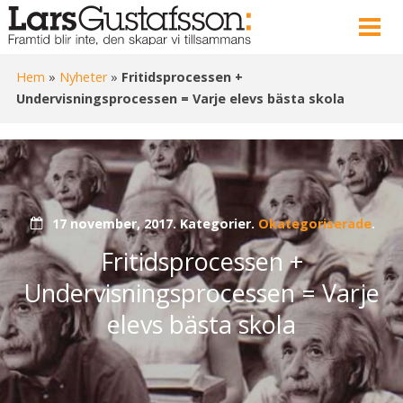
Hem
»
Nyheter
»
Fritidsprocessen +
Undervisningsprocessen = Varje elevs bästa skola
17 november, 2017.
Kategorier.
Okategoriserade
.
Fritidsprocessen +
Undervisningsprocessen = Varje
elevs bästa skola