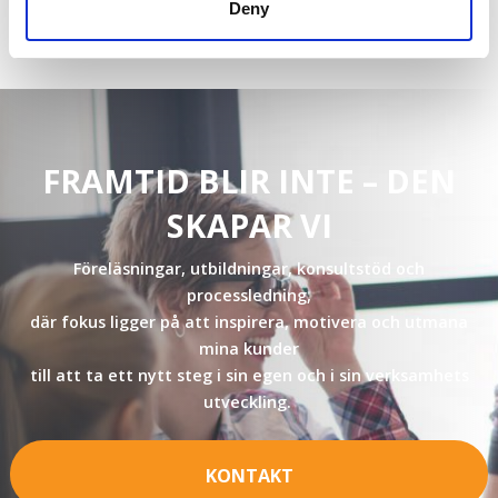
Deny
FRAMTID BLIR INTE – DEN
SKAPAR VI
Föreläsningar, utbildningar, konsultstöd och
processledning,
där fokus ligger på att inspirera, motivera och utmana
mina kunder
till att ta ett nytt steg i sin egen och i sin verksamhets
utveckling.