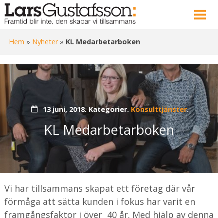
Hem
»
Nyheter
»
KL Medarbetarboken
13 juni, 2018.
Kategorier.
Konsulttjänster
.
KL Medarbetarboken
Vi har tillsammans skapat ett företag där vår
förmåga att sätta kunden i fokus har varit en
framgångsfaktor i över 40 år. Med hjälp av denna