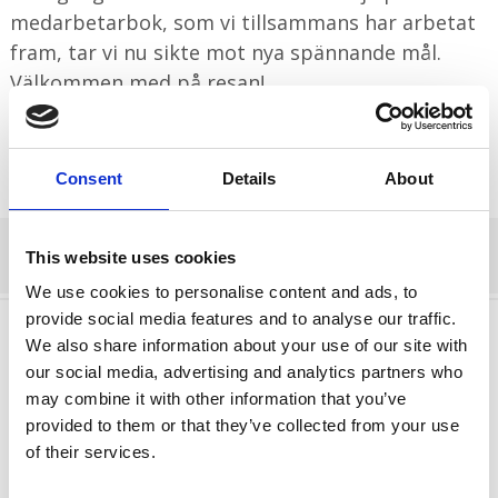
medarbetarbok, som vi tillsammans har arbetat
fram, tar vi nu sikte mot nya spännande mål.
Välkommen med på resan!
Consent
Details
About
This website uses cookies
We use cookies to personalise content and ads, to
provide social media features and to analyse our traffic.
We also share information about your use of our site with
our social media, advertising and analytics partners who
Lämna ett svar
may combine it with other information that you’ve
provided to them or that they’ve collected from your use
Din e-postadress kommer inte publiceras.
of their services.
Obligatoriska fält är märkta
*